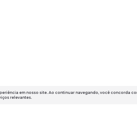
xperiência em nosso site. Ao continuar navegando, você concorda c
iços relevantes.
Seu nome
Seu email