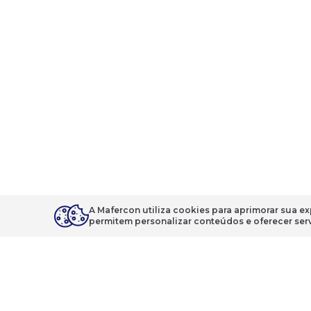
A Mafercon utiliza cookies para aprimorar sua e
permitem personalizar conteúdos e oferecer serv
Fique por dentro das novidades