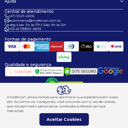
Ajuda
Termos de uso
Dúvidas frequentes
Central de atendimento
Fale conosco
(47) 3021-4606
ecommerce@mafercon.com.br
De seg à sex: 9h às 17h | Sáb: 9h às 12h
+55 49 98899-4833
Formas de pagamento
Qualidade e segurança
A Mafercon utiliza cookies para aprimorar sua experiência em nosso
site. Ao continuar navegando, você concorda com o uso de cookies,
que nos permitem personalizar conteúdos e oferecer serviços
relevantes.
© Mafercon 2026. Todos os direitos reservados| Desenvolvido por Allomni
Aceitar Cookies