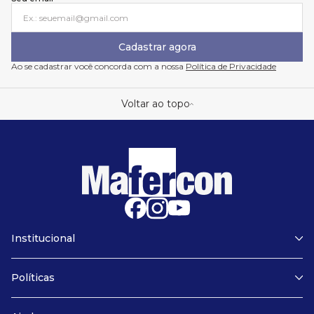
Cadastrar agora
Ao se cadastrar você concorda com a nossa
Política de Privacidade
Voltar ao topo
Institucional
Sobre nós
Assistência técnica
Políticas
Garantia
Políticas de privacidade
Políticas de trocas e reembolso