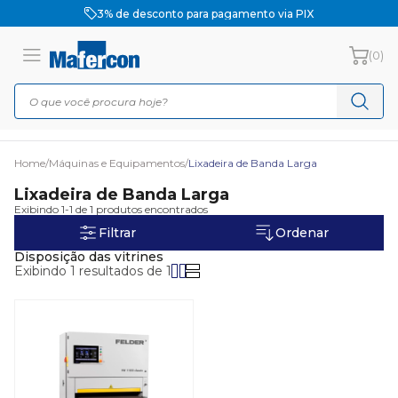
3% de desconto para pagamento via PIX
(0)
Home
/
Máquinas e Equipamentos
/
Lixadeira de Banda Larga
Lixadeira de Banda Larga
Exibindo 1-1 de 1 produtos encontrados
Filtrar
Ordenar
Disposição das vitrines
Exibindo 1 resultados de 1