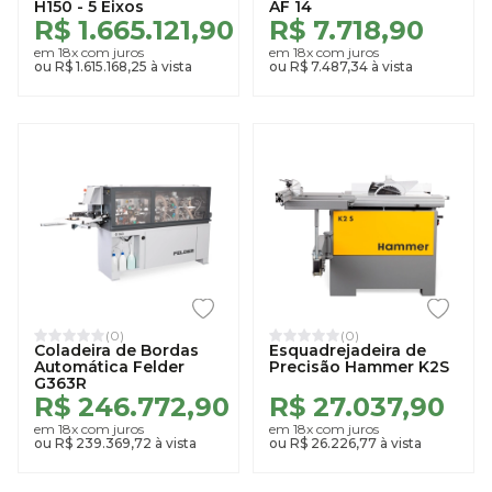
H150 - 5 Eixos
AF 14
R$ 1.665.121,90
R$ 7.718,90
em 18x com juros
em 18x com juros
ou R$ 1.615.168,25 à vista
ou R$ 7.487,34 à vista
(0)
(0)
Coladeira de Bordas
Esquadrejadeira de
Automática Felder
Precisão Hammer K2S
G363R
R$ 246.772,90
R$ 27.037,90
em 18x com juros
em 18x com juros
ou R$ 239.369,72 à vista
ou R$ 26.226,77 à vista