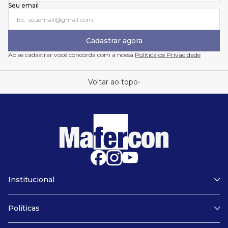
Seu email
Cadastrar agora
Ao se cadastrar você concorda com a nossa
Política de Privacidade
Voltar ao topo
Institucional
Sobre nós
Assistência técnica
Políticas
Garantia
Políticas de privacidade