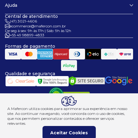
Políticas de trocas e reembolso
Ajuda
Termos de uso
Dúvidas frequentes
Central de atendimento
Fale conosco
(47) 3021-4606
ecommerce@mafercon.com.br
De seg à sex: 9h às 17h | Sáb: 9h às 12h
+55 49 98899-4833
Formas de pagamento
Qualidade e segurança
A Mafercon utiliza cookies para aprimorar sua experiência em nosso
site. Ao continuar navegando, você concorda com o uso de cookies,
que nos permitem personalizar conteúdos e oferecer serviços
relevantes.
© Mafercon 2026. Todos os direitos reservados| Desenvolvido por Allomni
Aceitar Cookies